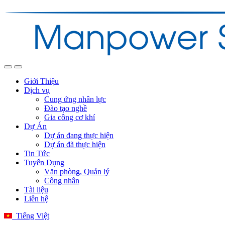
Giới Thiệu
Dịch vụ
Cung ứng nhân lực
Đào tạo nghề
Gia công cơ khí
Dự Án
Dự án đang thực hiện
Dự án đã thực hiện
Tin Tức
Tuyển Dụng
Văn phòng, Quản lý
Công nhân
Tài liệu
Liên hệ
Tiếng Việt