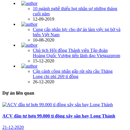
10 ngành nghề thiếu hụt nhân sự những tháng
cuối năm
12-09-2019
Cung cấp nhân lực cho dự án làm việc tại bờ và
biển Việt Nam
10-08-2020
Chủ tịch Hội đồng Thành viên Tập đoàn
Hoàng Quốc Vượng tiếp lãnh đạo Vietgazprom
15-12-2020
Cận cảnh công nhân gấp rút sửa cầu Thăng
Long chi phí 269 tỉ đồng
26-12-2020
Dự án liên quan
ACV đầu tư hơn 99.000 tỉ đồng xây sân bay Long Thành
21-12-2020