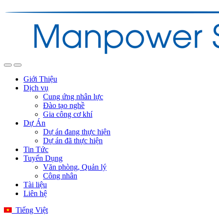
Giới Thiệu
Dịch vụ
Cung ứng nhân lực
Đào tạo nghề
Gia công cơ khí
Dự Án
Dự án đang thực hiện
Dự án đã thực hiện
Tin Tức
Tuyển Dụng
Văn phòng, Quản lý
Công nhân
Tài liệu
Liên hệ
Tiếng Việt