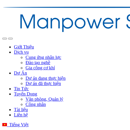
Giới Thiệu
Dịch vụ
Cung ứng nhân lực
Đào tạo nghề
Gia công cơ khí
Dự Án
Dự án đang thực hiện
Dự án đã thực hiện
Tin Tức
Tuyển Dụng
Văn phòng, Quản lý
Công nhân
Tài liệu
Liên hệ
Tiếng Việt