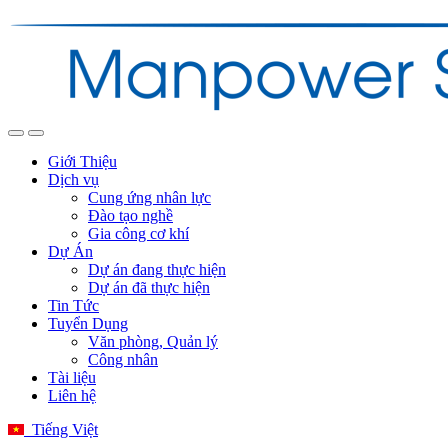
Giới Thiệu
Dịch vụ
Cung ứng nhân lực
Đào tạo nghề
Gia công cơ khí
Dự Án
Dự án đang thực hiện
Dự án đã thực hiện
Tin Tức
Tuyển Dụng
Văn phòng, Quản lý
Công nhân
Tài liệu
Liên hệ
Tiếng Việt