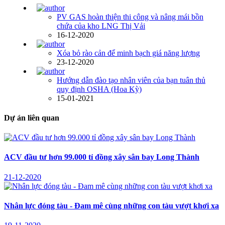
PV GAS hoàn thiện thi công và nâng mái bồn
chứa của kho LNG Thị Vải
16-12-2020
Xóa bỏ rào cản để minh bạch giá năng lượng
23-12-2020
Hướng dẫn đào tạo nhân viên của bạn tuân thủ
quy định OSHA (Hoa Kỳ)
15-01-2021
Dự án liên quan
ACV đầu tư hơn 99.000 tỉ đồng xây sân bay Long Thành
21-12-2020
Nhân lực đóng tàu - Đam mê cùng những con tàu vượt khơi xa