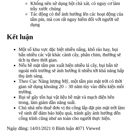
Không nên sử dụng bột chà xát, có nguy cơ làm
trầy xước chúng
Tác động có thể ảnh hưởng lên các hoạt động của
tấm pin, mà con rất nguy hiểm đối với người sử
dụng
Kết luận
Một số khu vực đặc biệt nhiều nắng, khô ráo hay, bụi
bẩn nhiều các vật khác cành cây, phân chim, thường sẽ
tích tụ theo thời gian.
Nếu bề mặt tấm pin xuất hiện nhiều lá cây, bụi bẩn từ
ngoài môi trường sẽ ảnh hưởng ít nhiều tới khả năng hấp
thụ ánh sáng.
Theo Cục Năng lượng Mỹ, một tấm pin mặt trời có thời
gian sử dụng khoảng 20 – 30 năm tùy vào điều kiện môi
trường.
Bụi sẽ gây tổn hại vật liệu bề mặt và mạch điện bên
trong, làm giảm dần năng suất.
Chủ nhà nên thuê đơn vị thi công lắp đặt pin mặt trời làm
vệ sinh để đảm bảo hiệu quả, tránh gây ảnh hưởng đến
công trình cũng như an toàn cho người thực hiện.
Ngày đăng: 14/01/2021
0 Bình luận
4071 Viewed