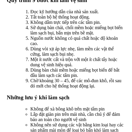
Quy trình 9 bước khi làm vệ sinh
Đọc kỹ hướng dẫn của nhà sản xuất.
Tắt toàn bộ hệ thống hoạt động.
Không dẫm trực tiếp trên các tấm pin.
Sử dụng bàn chải, chổi mềm hoặc miếng bọt biển
làm sạch bụi, bẩn mịn trên bề mặt.
Nguồn nước không có quá chất hoặc độ khoán
cao.
Dùng vòi xịt áp lực nhẹ, làm mền các vật thể
cứng, làm sạch bụi nhẹ.
Một ít nước cất và trộn với một ít chất tẩy hoặc
dung vệ sinh hiệu quả.
Dùng bàn chải mềm hoặc miếng bọt biển để bắt
đầu làm sạch các tấm pin.
Chờ khoảng 30 – 45, để các mô-đun khô, rồi sau
đó mới cho hệ thống hoạt động lại.
Những lưu ý khi làm sạch
Không để xà bông khô trên mặt tấm pin
Lắp đặt giàn pin trên mái nhà, cần chú ý để đảm
bảo an toàn cho người vệ sinh
Không nên sử dụng các vật bằng kim loại hay các
sản phẩm mài mòn để loại bỏ bẩn khó làm sạch