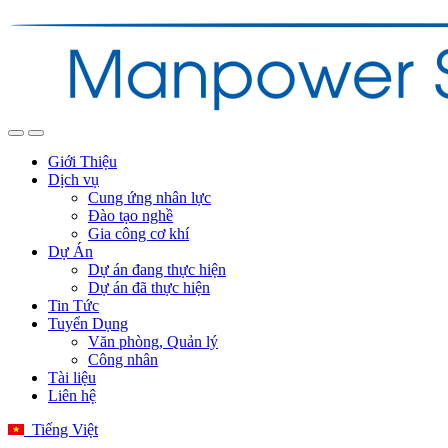
Giới Thiệu
Dịch vụ
Cung ứng nhân lực
Đào tạo nghề
Gia công cơ khí
Dự Án
Dự án đang thực hiện
Dự án đã thực hiện
Tin Tức
Tuyển Dụng
Văn phòng, Quản lý
Công nhân
Tài liệu
Liên hệ
Tiếng Việt