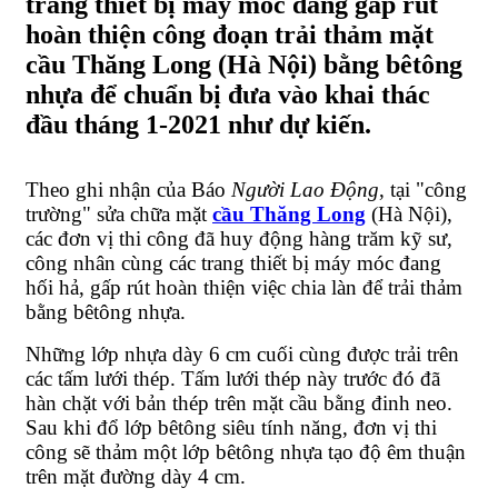
trang thiết bị máy móc đang gấp rút
hoàn thiện công đoạn trải thảm mặt
cầu Thăng Long (Hà Nội) bằng bêtông
nhựa để chuẩn bị đưa vào khai thác
đầu tháng 1-2021 như dự kiến.
Theo ghi nhận của Báo
Người Lao Động
, tại "công
trường" sửa chữa mặt
cầu Thăng Long
(Hà Nội),
các đơn vị thi công đã huy động hàng trăm kỹ sư,
công nhân cùng các trang thiết bị máy móc đang
hối hả, gấp rút hoàn thiện việc chia làn để trải thảm
bằng bêtông nhựa.
Những lớp nhựa dày 6 cm cuối cùng được trải trên
các tấm lưới thép. Tấm lưới thép này trước đó đã
hàn chặt với bản thép trên mặt cầu bằng đinh neo.
Sau khi đổ lớp bêtông siêu tính năng, đơn vị thi
công sẽ thảm một lớp bêtông nhựa tạo độ êm thuận
trên mặt đường dày 4 cm.