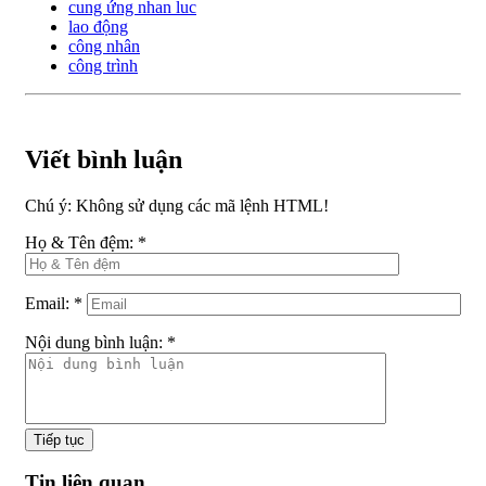
cung ứng nhan luc
lao động
công nhân
công trình
Viết bình luận
Chú ý:
Không sử dụng các mã lệnh HTML!
Họ & Tên đệm:
*
Email:
*
Nội dung bình luận:
*
Tiếp tục
Tin liên quan