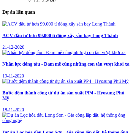
15-12-2020
Dự án liên quan
ACV đầu tư hơn 99.000 tỉ đồng xây sân bay Long Thành
21-12-2020
Nhân lực đóng tàu - Đam mê cùng những con tàu vượt khơi xa
19-11-2020
Bước đệm thành công từ dự án sản xuất PP4 - Hyosung Phú
Mỹ
18-11-2020
Dự án Lọc hóa dầu Long Sơn - Gia công lắp đặt, hệ thống ống