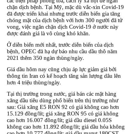
các biện pháp phong toả, cách ly xã hội để ngăn
chặn dịch bệnh. Tại Mỹ, mặc dù vắc-xin Covid-19
đã được triển khai nhưng trước diễn biến gia tăng
chóng mặt của dịch bệnh với hơn 300 người đã tử
vong, việc ngăn chặn dịch Covid-19 ở nước này
được đánh giá là vô cùng khó khăn.
Ở diễn biến mới nhất, trước diễn biến của dịch
bệnh, OPEC đã hạ dự báo nhu cầu dầu thô năm
2021 thêm 350 ngàn thùng/ngày.
Giá dầu hôm nay cũng chịu áp lực giảm giá bởi
thông tin Iran có kế hoạch tăng sản lượng dâu lên
hơn 4 triệu thùng/ngày.
Tại thị trường trong nước, giá bán các mặt hàng
xăng dầu tiêu dùng phổ biến trên thị trường như
sau: Giá xăng E5 RON 92 có giá không cao hơn
15.129 đồng/lít; giá xăng RON 95 có giá không
cao hơn 16.007 đồng/lít; giá dầu diesel 0.05S
không cao hơn 11.892 đồng/lít; giá dầu hỏa không
cao hơn 10.777 đồng/lít; giá dầu mazut 180CST