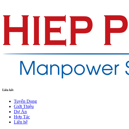
Liên kết
Tuyển Dụng
Giới Thiệu
Dự Án
Hợp Tác
Liên hệ