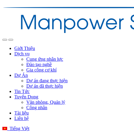
Giới Thiệu
Dịch vụ
Cung ứng nhân lực
Đào tạo nghề
Gia công cơ khí
Dự Án
Dự án đang thực hiện
Dự án đã thực hiện
Tin Tức
Tuyển Dụng
Văn phòng, Quản lý
Công nhân
Tài liệu
Liên hệ
Tiếng Việt