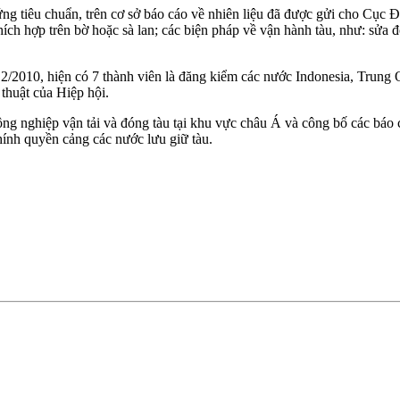
ứng tiêu chuẩn, trên cơ sở báo cáo về nhiên liệu đã được gửi cho Cục
ch hợp trên bờ hoặc sà lan; các biện pháp về vận hành tàu, như: sửa đổi 
 2/2010, hiện có 7 thành viên là đăng kiểm các nước Indonesia, Tru
huật của Hiệp hội.
ng nghiệp vận tải và đóng tàu tại khu vực châu Á và công bố các báo c
hính quyền cảng các nước lưu giữ tàu.