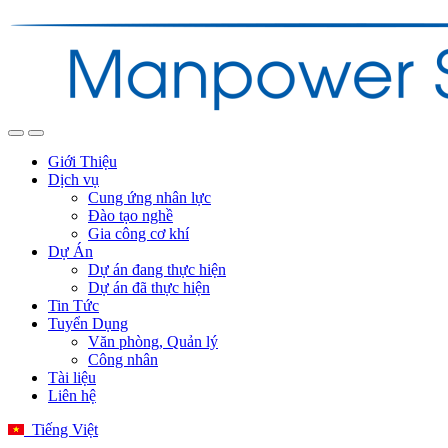
Giới Thiệu
Dịch vụ
Cung ứng nhân lực
Đào tạo nghề
Gia công cơ khí
Dự Án
Dự án đang thực hiện
Dự án đã thực hiện
Tin Tức
Tuyển Dụng
Văn phòng, Quản lý
Công nhân
Tài liệu
Liên hệ
Tiếng Việt