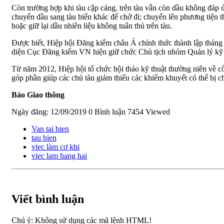
Còn trường hợp khi tàu cập cảng, trên tàu vẫn còn dầu không đáp 
chuyển dầu sang tàu biển khác để chở đi; chuyển lên phương tiện thí
hoặc giữ lại dầu nhiên liệu không tuân thủ trên tàu.
Được biết, Hiệp hội Đăng kiểm châu Á chính thức thành lập tháng
diện Cục Đăng kiểm VN hiện giữ chức Chủ tịch nhóm Quản lý kỹ t
Từ năm 2012, Hiệp hội tổ chức hội thảo kỹ thuật thường niên về cô
góp phần giúp các chủ tàu giảm thiểu các khiếm khuyết có thể bị c
Báo Giao thông
Ngày đăng: 12/09/2019
0 Bình luận
7454 Viewed
Van tai bien
tau bien
viec làm cơ khi
viec lam hang hai
Viết bình luận
Chú ý:
Không sử dụng các mã lệnh HTML!