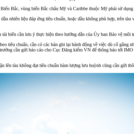
ic, Biển Bắc, vùng biển Bắc châu Mỹ và Caribbe thuộc Mỹ phải sử dụn
dầu nhiên liệu đáp ứng tiêu chuẩn, hoặc dầu không phù hợp, trên tàu 
vận tải biển cần lưu ý thực hiện theo hướng dẫn của Ủy ban Bảo vệ mô
theo tiêu chuẩn, cần có các bản ghi lại hành động về việc dù cố gắng 
 trưởng cần gửi báo cáo cho Cục Đăng kiểm VN để thông báo tới IMO để
hận lên tàu không đạt tiêu chuần hàm lượng lưu huỳnh cũng cần gửi thô