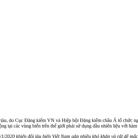
ng tàu, do Cục Đăng kiểm VN và Hiệp hội Đăng kiểm châu Á tổ chức ng
động tại các vùng biển trên thế giới phải sử dụng dầu nhiên liệu với h
1/1/2020 khiến đội tàu biển Việt Nam gặp nhiều khó khăn và rất dễ mắ