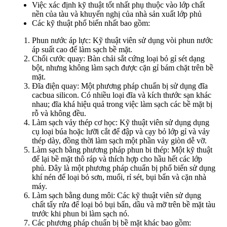
Việc xác định kỹ thuật tốt nhất phụ thuộc vào lớp chất
nền của tàu và khuyến nghị của nhà sản xuất lớp phủ
Các kỹ thuật phổ biến nhất bao gồm:
Phun nước áp lực: Kỹ thuật viên sử dụng vòi phun nước
áp suất cao để làm sạch bề mặt.
Chổi cước quay: Bàn chải sắt cứng loại bỏ gỉ sét dạng
bột, nhưng không làm sạch được cặn gỉ bám chặt trên bề
mặt.
Đĩa điện quay: Một phương pháp chuẩn bị sử dụng đĩa
cacbua silicon. Có nhiều loại đĩa và kích thước sạn khác
nhau; đĩa khá hiệu quả trong việc làm sạch các bề mặt bị
rỗ và không đều.
Làm sạch vảy thép cơ học: Kỹ thuật viên sử dụng dụng
cụ loại búa hoặc lưỡi cắt để đập và cạy bỏ lớp gỉ và vảy
thép dày, đồng thời làm sạch một phần vảy giòn dễ vỡ.
Làm sạch bằng phương pháp phun bi thép: Một kỹ thuật
để lại bề mặt thô ráp và thích hợp cho hầu hết các lớp
phủ. Đây là một phương pháp chuẩn bị phổ biến sử dụng
khí nén để loại bỏ sơn, muối, rỉ sét, bụi bẩn và cặn nhà
máy.
Làm sạch bằng dung môi: Các kỹ thuật viên sử dụng
chất tẩy rửa để loại bỏ bụi bẩn, dầu và mỡ trên bề mặt tàu
trước khi phun bi làm sạch nó.
Các phương pháp chuẩn bị bề mặt khác bao gồm: