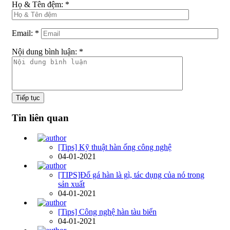
Họ & Tên đệm:
*
Email:
*
Nội dung bình luận:
*
Tiếp tục
Tin liên quan
[Tips] Kỹ thuật hàn ống công nghệ
04-01-2021
[TIPS]Đố gá hàn là gì, tác dụng của nó trong
sản xuất
04-01-2021
[Tips] Công nghệ hàn tàu biển
04-01-2021