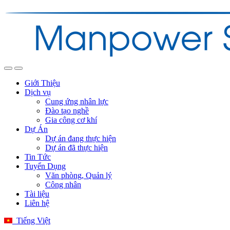
Giới Thiệu
Dịch vụ
Cung ứng nhân lực
Đào tạo nghề
Gia công cơ khí
Dự Án
Dự án đang thực hiện
Dự án đã thực hiện
Tin Tức
Tuyển Dụng
Văn phòng, Quản lý
Công nhân
Tài liệu
Liên hệ
Tiếng Việt