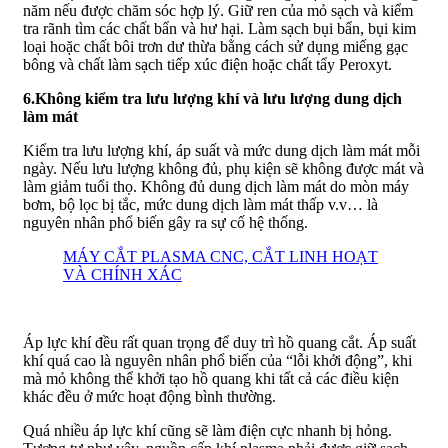
năm nếu được chăm sóc hợp lý. Giữ ren của mỏ sạch và kiểm
tra rãnh tìm các chất bẩn và hư hại. Làm sạch bụi bẩn, bụi kim
loại hoặc chất bôi trơn dư thừa bằng cách sử dụng miếng gạc
bông và chất làm sạch tiếp xúc điện hoặc chất tẩy Peroxyt.
6.Không kiểm tra lưu lượng khí và lưu lượng dung dịch
làm mát
Kiểm tra lưu lượng khí, áp suất và mức dung dịch làm mát mỗi
ngày. Nếu lưu lượng không đủ, phụ kiện sẽ không được mát và
làm giảm tuổi thọ. Không đủ dung dịch làm mát do mòn máy
bơm, bộ lọc bị tắc, mức dung dịch làm mát thấp v.v… là
nguyên nhân phổ biến gây ra sự cố hệ thống.
MÁY CẮT PLASMA CNC, CẮT LINH HOẠT
VÀ CHÍNH XÁC
Áp lực khí đều rất quan trọng để duy trì hồ quang cắt. Áp suất
khí quá cao là nguyên nhân phổ biến của “lỗi khởi động”, khi
mà mỏ không thể khởi tạo hồ quang khi tất cả các điều kiện
khác đều ở mức hoạt động bình thường.
Quá nhiều áp lực khí cũng sẽ làm điện cực nhanh bị hỏng.