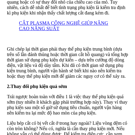
quang hoặc có sự thay đổi nhỏ của chiều cao của mỏ. Tuy
nhiên, cách dễ nhất để biết tình trạng phụ kiện là kiểm tra định
kì phụ kiện khi nhận thấy chất lượng cắt đang kém đi.
CẮT PLASMA CÔNG NGHỆ GIÚP NÂNG
CAO NĂNG SUẤT
Ghi chép lại thời gian phải thay thế phụ kiện trung bình (dựa
trên số lần đánh thủng hoặc thời gian cắt hồ quang) và tổng hợp
thời gian sử dụng phụ kiện dự kiến – dựa trên cường độ dòng
điện, vật liệu và độ dày tấm. Khi đã có thời gian sử dụng phụ
kiện trung bình, người vận hành sẽ biết khi nào nên kiểm tra
hoặc thay thế phụ kiện mới để giảm các nguy cơ có thể xảy ra.
2.Thay đổi phụ kiện quá sớm
Trái ngược hoàn toàn với điều 1 là việc thay thế phụ kiện quá
sớm (tuy nhiên ít khách gặp phải trường hợp này). Thay vì thay
phụ kiện sau một số giờ sử dụng tiêu chuẩn, người vận hàng
nên kiểm tra lại mức độ hao mòn của phụ kiện.
Liệu bép cắt có bị vết cắt ở trong hay ngoài? Liệu vòng đệm có
còn tròn không? Nếu có, nghĩa là cần thay phụ kiện mới. Nếu
không vẫn có thể dùng được. Để kiểm tra điện cực, cần xem