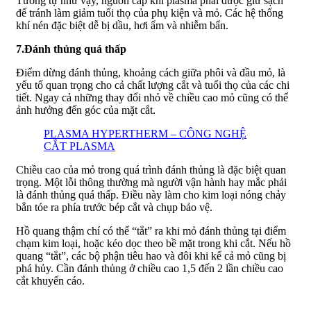
Tương tự như vậy, nguồn cấp khí plasma phải được giữ sạch
để tránh làm giảm tuổi thọ của phụ kiện và mỏ. Các hệ thống
khí nén đặc biệt dễ bị dầu, hơi ẩm và nhiễm bẩn.
7.Đánh thủng quá thấp
Điểm dừng đánh thủng, khoảng cách giữa phôi và đầu mỏ, là
yếu tố quan trọng cho cả chất lượng cắt và tuổi thọ của các chi
tiết. Ngay cả những thay đổi nhỏ về chiều cao mỏ cũng có thể
ảnh hưởng đến góc của mặt cắt.
PLASMA HYPERTHERM – CÔNG NGHỆ
CẮT PLASMA
Chiều cao của mỏ trong quá trình đánh thủng là đặc biệt quan
trọng. Một lỗi thông thường mà người vận hành hay mắc phải
là đánh thủng quá thấp. Điều này làm cho kim loại nóng chảy
bắn tóe ra phía trước bép cắt và chụp bảo vệ.
Hồ quang thậm chí có thể “tắt” ra khi mỏ đánh thủng tại điểm
chạm kim loại, hoặc kéo dọc theo bề mặt trong khi cắt. Nếu hồ
quang “tắt”, các bộ phận tiêu hao và đôi khi kể cả mỏ cũng bị
phá hủy. Cần đánh thủng ở chiều cao 1,5 đến 2 lần chiều cao
cắt khuyến cáo.