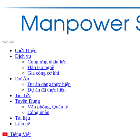
Giới Thiệu
Dịch vụ
Cung ứng nhân lực
Đào tạo nghề
Gia công cơ khí
Dự Án
Dự án đang thực hiện
Dự án đã thực hiện
Tin Tức
Tuyển Dụng
Văn phòng, Quản lý
Công nhân
Tài liệu
Liên hệ
Tiếng Việt