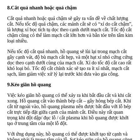
8.Cắt quá nhanh hoặc quá chậm
Cắt quá nhanh hoặc quá chậm sẽ gây ra vấn đề về chất lượng
cắt. Nếu tốc độ quá chậm, các mảnh cắt sẽ có “xỉ do cắt chậm”,
là lượng xỉ bọc tích tụ dọc theo cạnh dưới mạch cắt. Tốc độ cắt
chậm cũng có thể làm mạch cắt lớn hơn và bắn tóe trên tấm kim
loại nhiều.
Nếu tốc độ cắt quá nhanh, hồ quang sẽ lùi lại trong mạch cắt
gây cạnh vát, độ bù mạch cắt hẹp, và một hạt xỉ nhỏ cứng cứng
dọc theo cạnh dưới cùng của mạch cắt. Xỉ do tốc độ cắt cao rất
khó loại bỏ. Tốc độ cắt chính xác sẽ tạo ra ít xỉ nhất, mạch cắt
sạch, làm giảm việc xử lý lại trước khi đưa vào gia công.
9.Kéo giãn hồ quang
Việc kéo giãn hồ quang có thể xảy ra khi bắt đầu cắt và khi cắt
xong. Hồ quang cắt vào thành bép cắt – gây hỏng bép cắt. Khi
cắt từ ngoài vào, hồ quang plasma nên được bắt đầu với lỗ bép
cắt trực tiếp đặt giữa cạnh của mảnh cắt. Điều này rất quan
trọng khi đột dập/ đục lỗ / cắt plasma khi hồ quang được khởi
tạo ở trung tâm của một lỗ đột.
Với ứng dụng này, hồ quang có thể được khởi tạo từ cạnh và
không phải là trung tâm của lỗ. Sự kéo giãn của hồ quang cũng