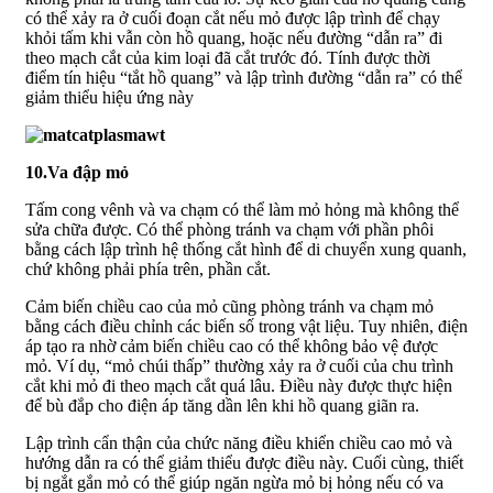
có thể xảy ra ở cuối đoạn cắt nếu mỏ được lập trình để chạy
khỏi tấm khi vẫn còn hồ quang, hoặc nếu đường “dẫn ra” đi
theo mạch cắt của kim loại đã cắt trước đó. Tính được thời
điểm tín hiệu “tắt hồ quang” và lập trình đường “dẫn ra” có thể
giảm thiểu hiệu ứng này
10.Va đập mỏ
Tấm cong vênh và va chạm có thể làm mỏ hỏng mà không thể
sửa chữa được. Có thể phòng tránh va chạm với phần phôi
bằng cách lập trình hệ thống cắt hình để di chuyển xung quanh,
chứ không phải phía trên, phần cắt.
Cảm biến chiều cao của mỏ cũng phòng tránh va chạm mỏ
bằng cách điều chỉnh các biến số trong vật liệu. Tuy nhiên, điện
áp tạo ra nhờ cảm biến chiều cao có thể không bảo vệ được
mỏ. Ví dụ, “mỏ chúi thấp” thường xảy ra ở cuối của chu trình
cắt khi mỏ đi theo mạch cắt quá lâu. Điều này được thực hiện
để bù đắp cho điện áp tăng dần lên khi hồ quang giãn ra.
Lập trình cẩn thận của chức năng điều khiển chiều cao mỏ và
hướng dẫn ra có thể giảm thiểu được điều này. Cuối cùng, thiết
bị ngắt gắn mỏ có thể giúp ngăn ngừa mỏ bị hỏng nếu có va