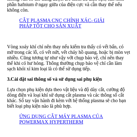
phần hafnium ở ngay giữa của điện cực và cần thay thế nếu
không còn.
CẮT PLASMA CNC CHÍNH XÁC- GIẢI
PHÁP TỐT CHO SẢN XUẤT
Vòng xoáy khí chỉ nên thay nếu kiểm tra thấy có vết bẩn, có
mỡ trong các lỗ, có vết nứt, vết cháy hồ quang, hoặc bị mòn vẹt
nhiều. Cũng tương tự như vậy với chụp bảo vệ, chỉ nên thay
thế khi có hư hỏng. Thông thường chụp bảo vệ chỉ cần làm
sạch khỏi xỉ kim loại là có thể sử dụng tiếp.
3.Cài đặt sai thông số và sử dụng sai phụ kiện
Lựa chọn phụ kiện dựa theo vật liệu và độ dày cắt, cường độ
dòng điện và loại khí sử dụng cắt plasma và các thông số cắt
khác. Sổ tay vận hành đi kèm với hệ thống plasma sẽ cho bạn
biết loại phụ kiện nào là phù hợp.
ỨNG DỤNG CẮT MÁY PLASMA CỦA
POWERMAX HYPERTHERM