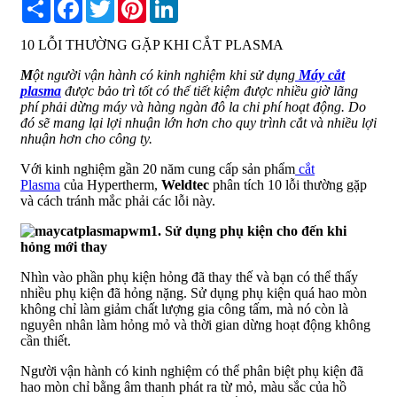
Share
Facebook
Twitter
Pinterest
LinkedIn
10 LỖI THƯỜNG GẶP KHI CẮT PLASMA
M
ột người vận hành có kinh nghiệm khi sử dụng
Máy cắt
plasma
được bảo trì tốt có thể tiết kiệm được nhiều giờ lãng
phí phải dừng máy và hàng ngàn đô la chi phí hoạt động. Do
đó sẽ mang lại lợi nhuận lớn hơn cho quy trình cắt và nhiều lợi
nhuận hơn cho công ty.
Với kinh nghiệm gần 20 năm cung cấp sản phẩm
cắt
Plasma
của Hypertherm,
Weldtec
phân tích 10 lỗi thường gặp
và cách tránh mắc phải các lỗi này.
1. Sử dụng phụ kiện cho đến khi
hỏng mới thay
Nhìn vào phần phụ kiện hỏng đã thay thế và bạn có thể thấy
nhiều phụ kiện đã hỏng nặng. Sử dụng phụ kiện quá hao mòn
không chỉ làm giảm chất lượng gia công tấm, mà nó còn là
nguyên nhân làm hỏng mỏ và thời gian dừng hoạt động không
cần thiết.
Người vận hành có kinh nghiệm có thể phân biệt phụ kiện đã
hao mòn chỉ bằng âm thanh phát ra từ mỏ, màu sắc của hồ