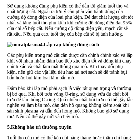
Sử dụng không đúng phụ kiện có thể dẫn tới giảm tuổi thọ và
chất lượng cắt. Ngoài ra lưu ý cần phải vân hành đúng của
cường độ dòng điện của loại phụ kiện. Để đạt chất lượng cắt tốt
nhất và tăng tuổi thọ phụ kiện khi cường độ dòng điện đạt 95%
của chỉ số bép cắt. Nếu cường độ dòng điện yếu, mạch cắt sẽ
rất xấu. Nếu quá cao, tuổi thọ của bép cắt sẽ bị ảnh hưởng.
4.Lắp ráp không đúng cách
Các phụ kiện trong mỏ cắt cần được căn chỉnh chính xác và lắp
khít với nhau nhằm đảm bảo tiếp xúc điện tốt và dòng khí chạy
chính xác và chất làm mát thông qua mỏ. Khi thay đổi phụ
kiện, nên giữ các vật liệu tiêu hao tại nơi sạch sẽ để tránh bụi
bẩn hoặc bụi kim loại làm bẩn mỏ.
Đảm bảo khi lắp mỏ phải sạch là việc rất quan trọng và thường
bị bỏ qua. Khi bôi trơn vòng O-ring, sử dụng vừa đủ chất bôi
trơn để làm bóng O-ring. Quá nhiều chất bôi trơn có thể gây tắc
nghẽn và làm bẩn mỏ, dẫn đến hồ quang không kiểm soát khi
sản sinh plasma và dẫn đến hỏng mỏ. Không bao giờ sử dụng
mỡ. Nếu có thể gây nứt và cháy mỏ.
5.Không bảo trì thường xuyên
Tuổi thọ của mỏ có thể kéo dài hàng tháng hoặc thậm chí hàng