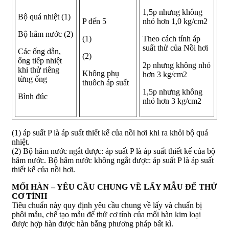
1,5p nhưng không
Bộ quá nhiệt (1)
P đến 5
nhỏ hơn 1,0 kg/cm2
Bộ hâm nước (2)
(1)
Theo cách tính áp
suất thử của Nồi hơi
Các ống dẫn,
(2)
ống tiếp nhiệt
2p nhưng không nhỏ
khi thử riêng
Không phụ
hơn 3 kg/cm2
từng ống
thuôch áp suất
1,5p nhưng không
Bình đúc
nhỏ hơn 3 kg/cm2
(1) áp suất P là áp suất thiết kế của nồi hơi khi ra khỏi bộ quá
nhiệt.
(2) Bộ hâm nước ngắt được: áp suất P là áp suất thiết kế của bộ
hâm nước. Bộ hâm nước không ngắt được: áp suất P là áp suất
thiết kế của nồi hơi.
MỐI HÀN – YÊU CẦU CHUNG VỀ LẤY MẪU ĐỂ THỬ
CƠ TÍNH
Tiêu chuẩn này quy định yêu cầu chung về lấy và chuẩn bị
phôi mẫu, chế tạo mẫu để thử cơ tính của mối hàn kim loại
được hợp hàn được hàn bằng phương pháp bất kì.