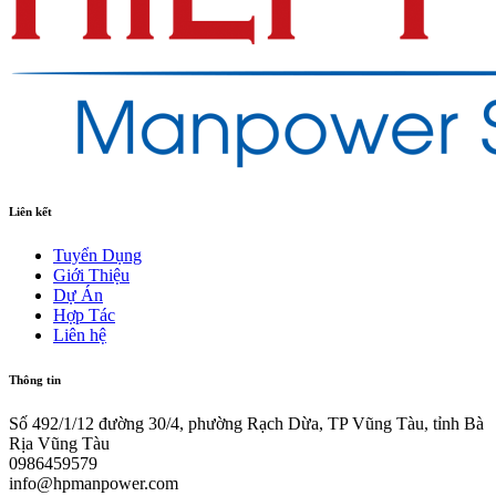
Liên kết
Tuyển Dụng
Giới Thiệu
Dự Án
Hợp Tác
Liên hệ
Thông tin
Số 492/1/12 đường 30/4, phường Rạch Dừa, TP Vũng Tàu, tỉnh Bà
Rịa Vũng Tàu
0986459579
info@hpmanpower.com