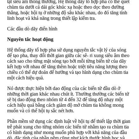
tật siêu âm thông thường, Hệ thống dãy tổ hợp pha có thể quét
chùm tia dưới cả dải góc khúc xạ hoặc theo dọc theo đường
thẳng, hoặc hội tụ ở những độ sâu khác nhau, do đó tăng tính
linh hoạt và khả năng trong thiết lập kiểm tra.
Các đầu dò dãy điển hình
Nguyên tắc hoạt động
Hệ thống dãy tổ hợp pha sử dụng nguyên tắc vật lý của sóng
để tạo pha, thay đổi thời gian giữa các sê- ri xung siêu âm theo
cách sao cho từng mặt sóng tạo bởi mỗi từng biến tử của dãy
kết hợp với nhau để tăng thêm hoặc triệt tiêu năng lượng theo
chiều có thể dự đoán để hướng và tạo hình dạng cho chùm tia
một cách hiệu quả.
Nó được thực hiện bởi dao động của các biến tử đầu dò ở
những thời gian khác nhau chút ít. Thường thường các biến tử
sẽ bị dao động theo nhóm từ 4 đến 32 để tăng độ nhạy một
cách hiệu quả bằng cách giảm độ mở chùm tia không mong
muốn và có thể hội tụ sắc nét hơn.
Phần mềm sử dụng các định luật về hội tụ để thiết lập thời gian
trễ phát xung cho từng nhóm các biến tử nhằm tạo ra chùm tia
có hình dạng như mong muốn phù hợp với khả năng của đầu
dò, đặc tính của phần nêm cũng như kích thước hình học và