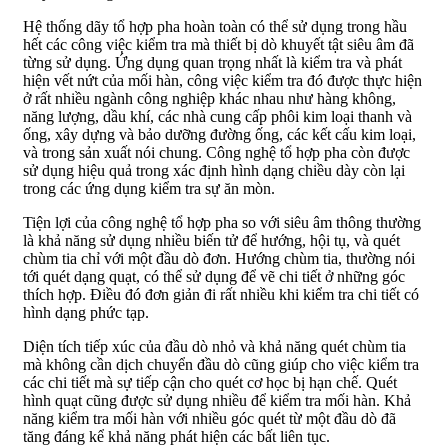
Hệ thống dãy tổ hợp pha hoàn toàn có thể sử dụng trong hầu
hết các công việc kiểm tra mà thiết bị dò khuyết tật siêu âm đã
từng sử dụng. Ứng dụng quan trọng nhất là kiểm tra và phát
hiện vết nứt của mối hàn, công việc kiểm tra đó được thực hiện
ở rất nhiều ngành công nghiệp khác nhau như hàng không,
năng lượng, dầu khí, các nhà cung cấp phôi kim loại thanh và
ống, xây dựng và bảo dưỡng đường ống, các kết cấu kim loại,
và trong sản xuất nói chung. Công nghệ tổ hợp pha còn được
sử dụng hiệu quả trong xác định hình dạng chiều dày còn lại
trong các ứng dụng kiểm tra sự ăn mòn.
Tiện lợi của công nghệ tổ hợp pha so với siêu âm thông thường
là khả năng sử dụng nhiều biến tử để hướng, hội tụ, và quét
chùm tia chỉ với một đầu dò đơn. Hướng chùm tia, thường nói
tới quét dạng quạt, có thể sử dụng để vẽ chi tiết ở những góc
thích hợp. Điều đó đơn giản đi rất nhiều khi kiểm tra chi tiết có
hình dạng phức tạp.
Diện tích tiếp xúc của đầu dò nhỏ và khả năng quét chùm tia
mà không cần dịch chuyển đầu dò cũng giúp cho việc kiểm tra
các chi tiết mà sự tiếp cận cho quét cơ học bị hạn chế. Quét
hình quạt cũng được sử dụng nhiều để kiểm tra mối hàn. Khả
năng kiểm tra mối hàn với nhiều góc quét từ một đầu dò đã
tăng đáng kể khả năng phát hiện các bất liên tục.