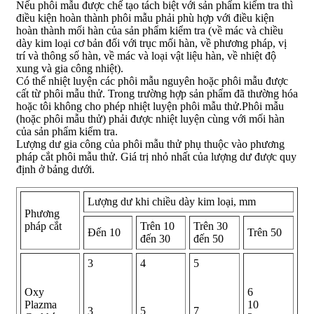
Nếu phôi mẫu được chế tạo tách biệt với sản phẩm kiểm tra thì
điều kiện hoàn thành phôi mẫu phải phù hợp với điều kiện
hoàn thành mối hàn của sản phẩm kiểm tra (về mác và chiều
dày kim loại cơ bản đối với trục mối hàn, về phương pháp, vị
trí và thông số hàn, về mác và loại vật liệu hàn, về nhiệt độ
xung và gia công nhiệt).
Có thể nhiệt luyện các phôi mẫu nguyên hoặc phôi mẫu được
cất từ phôi mẫu thử. Trong trường hợp sản phẩm đã thường hóa
hoặc tôi không cho phép nhiệt luyện phôi mẫu thử.Phôi mẫu
(hoặc phôi mẫu thử) phải được nhiệt luyện cùng với mối hàn
của sản phẩm kiểm tra.
Lượng dư gia công của phôi mẫu thử phụ thuộc vào phương
pháp cắt phôi mẫu thử. Giá trị nhỏ nhất của lượng dư được quy
định ở bảng dưới.
Lượng dư khi chiều dày kim loại, mm
Phương
pháp cắt
Trên 10
Trên 30
Đến 10
Trên 50
đến 30
đến 50
3
4
5
Oxy
6
Plazma
10
3
5
7