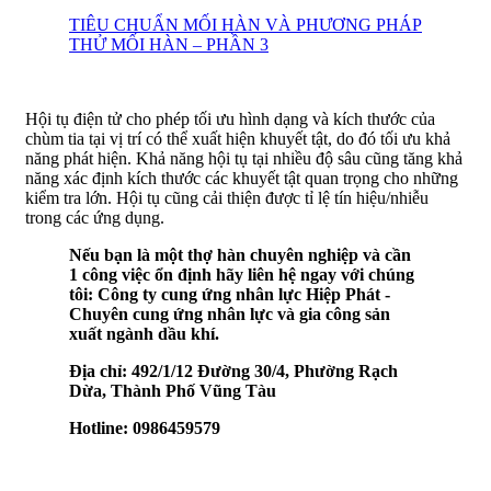
TIÊU CHUẨN MỐI HÀN VÀ PHƯƠNG PHÁP
THỬ MỐI HÀN – PHẦN 3
Hội tụ điện tử cho phép tối ưu hình dạng và kích thước của
chùm tia tại vị trí có thể xuất hiện khuyết tật, do đó tối ưu khả
năng phát hiện. Khả năng hội tụ tại nhiều độ sâu cũng tăng khả
năng xác định kích thước các khuyết tật quan trọng cho những
kiểm tra lớn. Hội tụ cũng cải thiện được tỉ lệ tín hiệu/nhiễu
trong các ứng dụng.
Nếu bạn là một thợ hàn chuyên nghiệp và cần
1 công việc ổn định hãy liên hệ ngay với chúng
tôi: Công ty cung ứng nhân lực Hiệp Phát -
Chuyên cung ứng nhân lực và gia công sản
xuất ngành dầu khí.
Địa chỉ: 492/1/12 Đường 30/4, Phường Rạch
Dừa, Thành Phố Vũng Tàu
Hotline: 0986459579