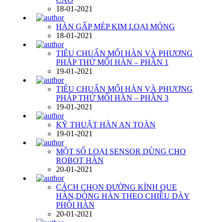
18-01-2021
HÀN GẤP MÉP KIM LOẠI MỎNG
18-01-2021
TIÊU CHUẨN MỐI HÀN VÀ PHƯƠNG
PHÁP THỬ MỐI HÀN – PHẦN 1
19-01-2021
TIÊU CHUẨN MỐI HÀN VÀ PHƯƠNG
PHÁP THỬ MỐI HÀN – PHẦN 3
19-01-2021
KỸ THUẬT HÀN AN TOÀN
19-01-2021
MỘT SỐ LOẠI SENSOR DÙNG CHO
ROBOT HÀN
20-01-2021
CÁCH CHỌN ĐƯỜNG KÍNH QUE
HÀN,DÒNG HÀN THEO CHIỀU DÀY
PHÔI HÀN
20-01-2021