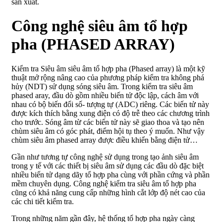
sản xuất.
Công nghệ siêu âm tổ hợp
pha (PHASED ARRAY)
Kiểm tra Siêu âm siêu âm tổ hợp pha (Phased array) là một kỹ
thuật mở rộng nâng cao của phương pháp kiểm tra không phá
hủy (NDT) sử dụng sóng siêu âm. Trong kiểm tra siêu âm
phased aray, đầu dò gồm nhiều biến tử độc lập, cách âm với
nhau có bộ biến đổi số- tượng tự (ADC) riêng. Các biến tử này
được kích thích bằng xung điện có độ trễ theo các chương trình
cho trước. Sóng âm từ các biến tử này sẽ giao thoa và tạo nên
chùm siêu âm có góc phát, điểm hội tụ theo ý muốn. Như vậy
chùm siêu âm phased array được điều khiển bằng điện tử…
Gần như tương tự công nghệ sử dụng trong tạo ảnh siêu âm
trong y tế với các thiết bị siêu âm sử dụng các đầu dò đặc biệt
nhiều biến tử dạng dãy tổ hợp pha cùng với phần cứng và phần
mềm chuyên dụng. Công nghệ kiểm tra siêu âm tổ hợp pha
cũng có khả năng cung cấp những hình cắt lớp độ nét cao của
các chi tiết kiểm tra.
Trong những năm gần đây, hệ thống tổ hợp pha ngày càng