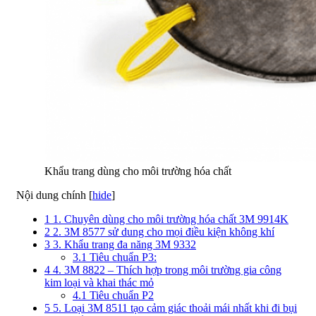
Khẩu trang dùng cho môi trường hóa chất
Nội dung chính
[
hide
]
1
1. Chuyên dùng cho môi trường hóa chất 3M 9914K
2
2. 3M 8577 sử dung cho mọi điều kiện không khí
3
3. Khẩu trang đa năng 3M 9332
3.1
Tiêu chuẩn P3:
4
4. 3M 8822 – Thích hợp trong môi trường gia công
kim loại và khai thác mỏ
4.1
Tiêu chuẩn P2
5
5. Loại 3M 8511 tạo cảm giác thoải mái nhất khi đi bụi