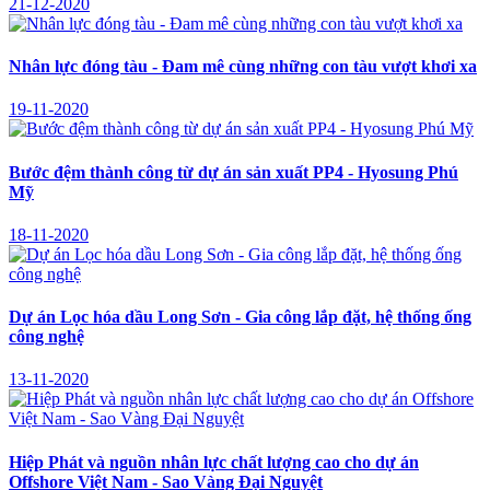
21-12-2020
Nhân lực đóng tàu - Đam mê cùng những con tàu vượt khơi xa
19-11-2020
Bước đệm thành công từ dự án sản xuất PP4 - Hyosung Phú
Mỹ
18-11-2020
Dự án Lọc hóa dầu Long Sơn - Gia công lắp đặt, hệ thống ống
công nghệ
13-11-2020
Hiệp Phát và nguồn nhân lực chất lượng cao cho dự án
Offshore Việt Nam - Sao Vàng Đại Nguyệt