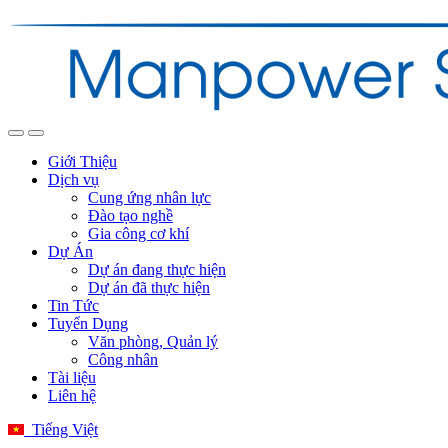
Giới Thiệu
Dịch vụ
Cung ứng nhân lực
Đào tạo nghề
Gia công cơ khí
Dự Án
Dự án đang thực hiện
Dự án đã thực hiện
Tin Tức
Tuyển Dụng
Văn phòng, Quản lý
Công nhân
Tài liệu
Liên hệ
Tiếng Việt