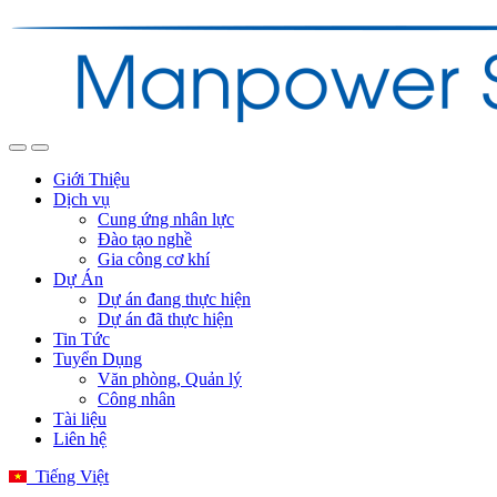
Giới Thiệu
Dịch vụ
Cung ứng nhân lực
Đào tạo nghề
Gia công cơ khí
Dự Án
Dự án đang thực hiện
Dự án đã thực hiện
Tin Tức
Tuyển Dụng
Văn phòng, Quản lý
Công nhân
Tài liệu
Liên hệ
Tiếng Việt