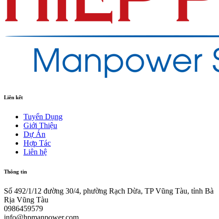
Liên kết
Tuyển Dụng
Giới Thiệu
Dự Án
Hợp Tác
Liên hệ
Thông tin
Số 492/1/12 đường 30/4, phường Rạch Dừa, TP Vũng Tàu, tỉnh Bà
Rịa Vũng Tàu
0986459579
info@hpmanpower.com