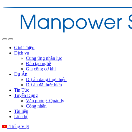
Giới Thiệu
Dịch vụ
Cung ứng nhân lực
Đào tạo nghề
Gia công cơ khí
Dự Án
Dự án đang thực hiện
Dự án đã thực hiện
Tin Tức
Tuyển Dụng
Văn phòng, Quản lý
Công nhân
Tài liệu
Liên hệ
Tiếng Việt