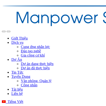
Giới Thiệu
Dịch vụ
Cung ứng nhân lực
Đào tạo nghề
Gia công cơ khí
Dự Án
Dự án đang thực hiện
Dự án đã thực hiện
Tin Tức
Tuyển Dụng
Văn phòng, Quản lý
Công nhân
Tài liệu
Liên hệ
Tiếng Việt