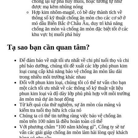
chống lại sự phá hủy muối, hoặc tương tự như
được mạ kẽm nhúng nóng
Hợp kim nhôm-magiê, có bề dày thành tích về
thông số kỹ thuật chống ăn mòn cho các cơ sở ở
mỏ dầu Biển Bắc ở Châu Âu, duy trì khả năng
chống ăn mòn và chống ăn mòn đặc biệt tốt ở các
khu vực bị muối phá hủy
Tạ sao bạn cần quan tâm?
Để đảm bảo về mặt tối ưu nhất về chi phí tuổi thọ và chi
phí bảo dưỡng, chúng tôi đề xuất các lớp phủ phun kim
loại cung cấp khả năng bảo vệ chống ăn mòn lâu dài
trong nhiều môi trường khác nhau
Đối với phun kim loại, chúng tôi có thể tư vấn cho bạn
một cách tối ưu nhất về các thông số kỹ thuật vật liệu
phun kim loại và độ dày lớp phủ phù hợp với môi trường
ăn mòn mà dự án hoạt động
Từ kết quả của thử nghiệm, sự ăn mòn của màng và
kiểm tra tuổi thọ hữu ích của nó
Chúng ta có thể tin tưởng ràng việc bảo vệ chống ăn
mòn trên 100 năm là điều hoàn toàn có thể
Với phương châm “100 năm không gỉ”, Công ty sẽ tư
vấn các giải giáp chống ăn mòn làm hài lòng quý khách
hàng có nhu cầu