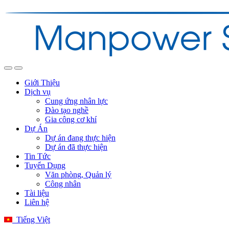
Giới Thiệu
Dịch vụ
Cung ứng nhân lực
Đào tạo nghề
Gia công cơ khí
Dự Án
Dự án đang thực hiện
Dự án đã thực hiện
Tin Tức
Tuyển Dụng
Văn phòng, Quản lý
Công nhân
Tài liệu
Liên hệ
Tiếng Việt