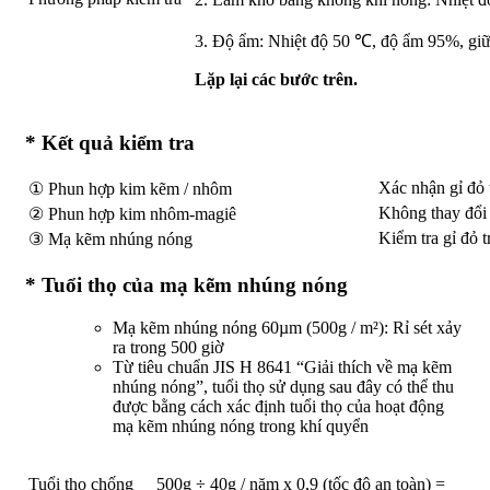
3. Độ ẩm: Nhiệt độ 50 ℃, độ ẩm 95%, giữ
Lặp lại các bước trên.
* Kết quả kiểm tra
Xác nhận gỉ đỏ 
① Phun hợp kim kẽm / nhôm
Không thay đổi 
② Phun hợp kim nhôm-magiê
Kiểm tra gỉ đỏ 
③ Mạ kẽm nhúng nóng
* Tuổi thọ của mạ kẽm nhúng nóng
Mạ kẽm nhúng nóng 60µm (500g / m²): Rỉ sét xảy
ra trong 500 giờ
Từ tiêu chuẩn JIS H 8641 “Giải thích về mạ kẽm
nhúng nóng”, tuổi thọ sử dụng sau đây có thể thu
được bằng cách xác định tuổi thọ của hoạt động
mạ kẽm nhúng nóng trong khí quyển
Tuổi thọ chống
500g ÷ 40g / năm x 0,9 (tốc độ an toàn) =